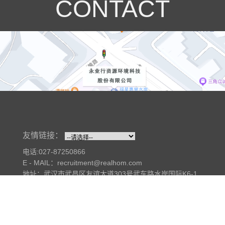
CONTACT
友情链接：
电话:027-87250866
E - MAIL：recruitment@realhom.com
地址：武汉市武昌区友谊大道303号武车路水岸国际K6-1
栋20—23层
常年法律顾问：湖北今天律师事务所
Copyright@2017 All Rights Reserved. 永业行资源环境科技股份有
限公司 版权所有
鄂ICP备18002356号-1