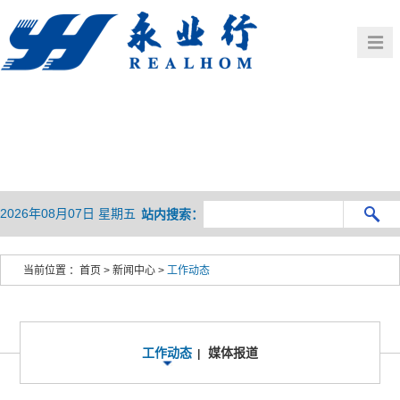
首页
公司概况
党建群团
业务介绍
HOME
OVERVIEW
新闻中心
行业观察
BUSINESS
人力资源
企业文化
NEWS
PRESENTATION
联系我们
HR
CULTURE
2026年08月07日 星期五
站内搜索：
CONTACT
当前位置 ：
首页
>
新闻中心
>
工作动态
工作动态
媒体报道
|