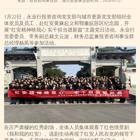
来源：投资咨询事业群、城市更新事业群
时间：2026-01-27
1月22日，永业行投资咨询党支部与城市更新党支部组织全
体党员及员工，赴红安黄麻起义和鄂豫皖苏区纪念园，开
展“红安精神映我心 实干担当谱新篇”主题党日活动。永业行
党委委员、常务副总裁文云波，财务总监兼投资咨询事业群
总经理杨凤等参加活动。
在庄严肃穆的红秀剧场，全体人员集体观看了红色情景剧
《我和我的红安》。该剧生动再现了红安人民在党的领导下