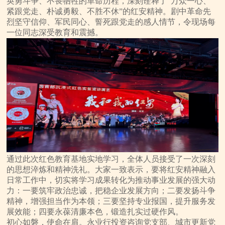
英勇斗争、不畏牺牲的革命历程，深刻诠释了“万众一心、
紧跟党走、朴诚勇毅、不胜不休”的红安精神。剧中革命先
烈坚守信仰、军民同心、誓死跟党走的感人情节，令现场每
一位同志深受教育和震撼。
通过此次红色教育基地实地学习，全体人员接受了一次深刻
的思想淬炼和精神洗礼。大家一致表示，要将红安精神融入
日常工作中，切实将学习成果转化为推动事业发展的强大动
力：一要筑牢政治忠诚，把稳企业发展方向；二要发扬斗争
精神，增强担当作为本领；三要坚持专业报国，提升服务发
展效能；四要永葆清廉本色，锻造扎实过硬作风。
初心如磐，使命在肩。永业行投资咨询党支部、城市更新党