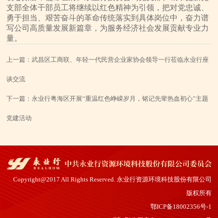
支部全体干部员工将继续以红色精神为引领，把对党忠诚、
勇于担当、艰苦奋斗的革命传统落实到具体岗位中，奋力谱
写公司高质量发展新篇章，为服务经济社会发展贡献专业力
量。
上一篇：
武昌区工商联、年轻一代民营企业家协会领导一行莅临永业行座
谈交流
下一篇：
永业行粤海区开展“重温红色峥嵘岁月，铭记先辈热血初心”主题
党建活动
Copyright@2017 All Rights Reserved. 永业行资源环境科技股份有限公司
版权所有
鄂ICP备18002356号-1