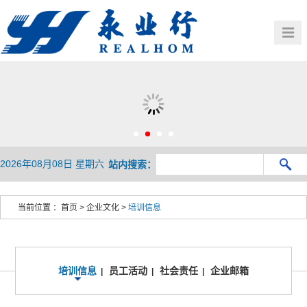
首页
公司概况
党建群团
业务介绍
HOME
OVERVIEW
新闻中心
行业观察
BUSINESS
人力资源
企业文化
NEWS
PRESENTATION
联系我们
HR
CULTURE
2026年08月08日 星期六
站内搜索：
CONTACT
当前位置 ：
首页
>
企业文化
>
培训信息
培训信息
员工活动
社会责任
企业邮箱
|
|
|